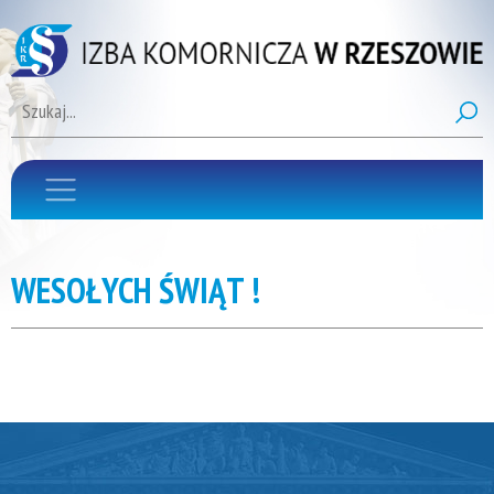
WESOŁYCH ŚWIĄT !